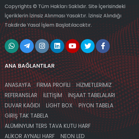
Copyrights © Tüm Hakları Saklıdır. Site İçerisindeki
İçeriklerin İzinsiz Alınması Yasaktır. İzinsiz Alındığı
Takdirde Yasal İşlem Başlatılacaktır.
ANA BAĞLANTILAR
ANASAYFA
FİRMA PROFİLİ
HİZMETLERİMİZ
REFERANSLAR
İLETİŞİM
İNŞAAT TABELALARI
DUVAR KAĞIDI
LIGHT BOX
PIYON TABELA
GIRIŞ TAK TABELA
ALÜMINYUM TERS TAVA KUTU HARF
ALIKOR AYNALI HARF
NEON LED